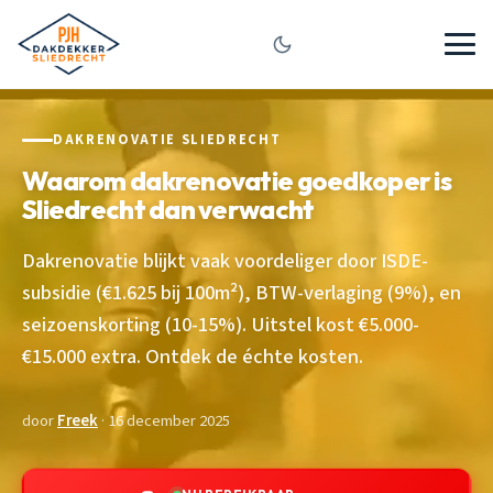
DAKRENOVATIE SLIEDRECHT
Waarom dakrenovatie goedkoper is
Sliedrecht dan verwacht
Dakrenovatie blijkt vaak voordeliger door ISDE-
subsidie (€1.625 bij 100m²), BTW-verlaging (9%), en
seizoenskorting (10-15%). Uitstel kost €5.000-
€15.000 extra. Ontdek de échte kosten.
door
Freek
· 16 december 2025