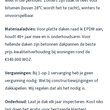
weer in die periodes. Zomers zijn vaak te heet voor
bitumen (boven 28°C wordt het te zacht), winters te
onvoorspelbaar.
Materiaaladvies:
Voor platte daken raad ik EPDM aan,
houdt 40+ jaar mee en is onderhoudsarm. Voor
hellende daken zijn betonnen dakpannen de beste
prijs-kwaliteitverhouding bij woningen rond de
€340.000 WOZ.
Vergunningen:
Bij 1-op-1 vervanging heb je geen
vergunning nodig. Wel bij constructiewijzigingen of
dakkapellen. Wij regelen dat als het nodig is.
Onderhoud:
Laat je dak elk jaar inspecteren. Kost niks
(wij doen het gratis voor bestaande klanten),