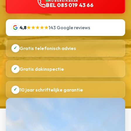
NU BEREIKBAAR
BEL 085 019 43 66
4,8
★★★★★
143 Google reviews
✓
Gratis telefonisch advies
✓
Gratis dakinspectie
✓
10 jaar schriftelijke garantie