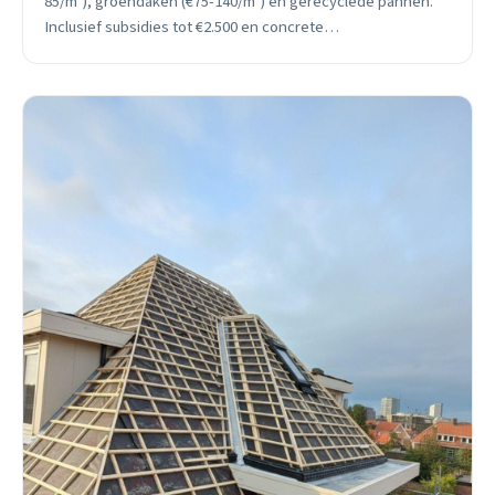
85/m²), groendaken (€75-140/m²) en gerecyclede pannen.
Inclusief subsidies tot €2.500 en concrete
levensduurberekeningen.