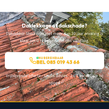
Daklekkage of dakschade?
Dakdekker Sliedrecht met meer dan 30 jaar ervaring is
klaar om u te helpen. Bel ons vandaag.
NU BEREIKBAAR
BEL 085 019 43 66
Vrijblijvende offerte · Gratis advies · 24/7 bereikbaar bij
spoed