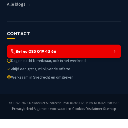
Alle blogs →
CONTACT
Bel nu 085 019 43 66
Dag en nacht bereikbaar, ook in het weekend
Altijd een gratis, vrijblijvende offerte
Werkzaam in Sliedrecht en omstreken
© 1992–2026
Dakdekker Sliedrecht
· KvK 86263412 · BTW NL004218909B57
Privacybeleid
·
Algemene voorwaarden
·
Cookies
·
Disclaimer
·
Sitemap