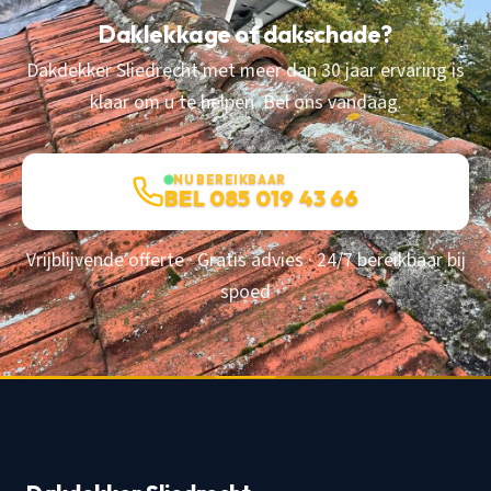
Daklekkage of dakschade?
Dakdekker Sliedrecht met meer dan 30 jaar ervaring is
klaar om u te helpen. Bel ons vandaag.
NU BEREIKBAAR
BEL 085 019 43 66
Vrijblijvende offerte · Gratis advies · 24/7 bereikbaar bij
spoed