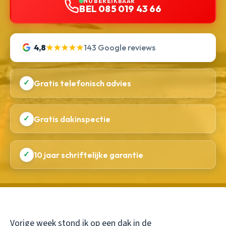
NU BEREIKBAAR
BEL 085 019 43 66
4,8
★★★★★
143 Google reviews
✓
Gratis telefonisch advies
✓
Gratis dakinspectie
✓
10 jaar schriftelijke garantie
Vorige week stond ik op een dak in de