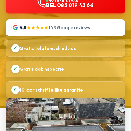
NU BEREIKBAAR
BEL 085 019 43 66
4,8
★★★★★
143 Google reviews
✓
Gratis telefonisch advies
✓
Gratis dakinspectie
✓
10 jaar schriftelijke garantie