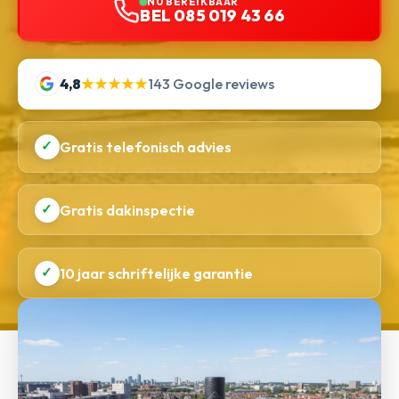
NU BEREIKBAAR
BEL 085 019 43 66
4,8
★★★★★
143 Google reviews
✓
Gratis telefonisch advies
✓
Gratis dakinspectie
✓
10 jaar schriftelijke garantie